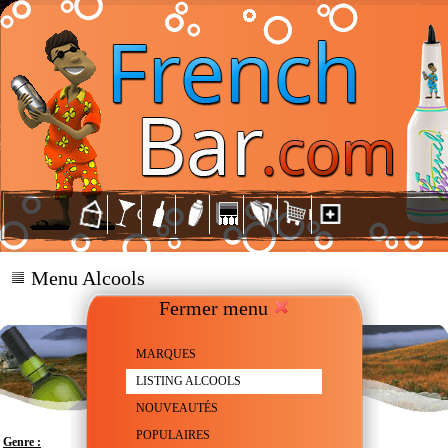
Menu Alcools
Fermer menu
MARQUES
LISTING ALCOOLS
NOUVEAUTÉS
POPULAIRES
Genre :
Scotch Whisky - Single malt