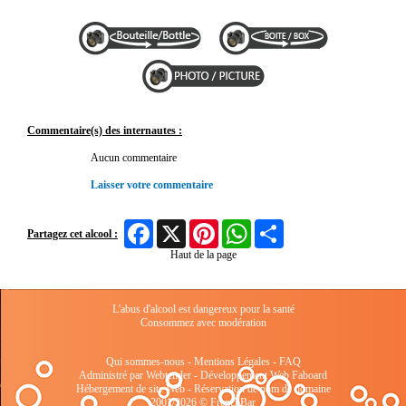
Commentaire(s) des internautes :
Aucun commentaire
Laisser votre commentaire
Facebook
X
Pinterest
WhatsApp
Share
Partagez cet alcool :
Haut de la page
L'abus d'alcool est dangereux pour la santé
Consommez avec modération
Qui sommes-nous
-
Mentions Légales
-
FAQ
Administré par Webtender - Développement Web
Faboard
Hébergement de site Web
-
Réservation de nom de domaine
2001/2026 © FrenchBar