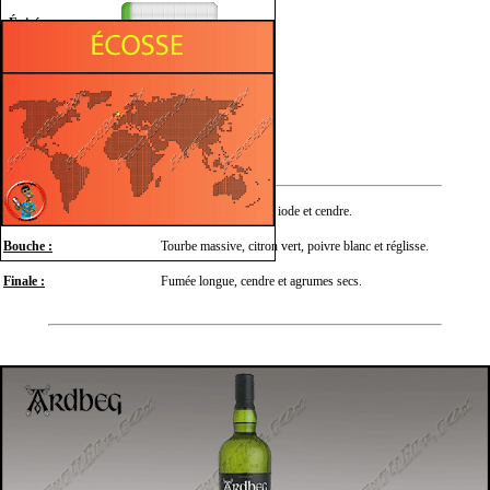
Épicé
Fruité
Fumé
Tourbé
Nez :
Fumée intense, citron, iode et cendre.
Bouche :
Tourbe massive, citron vert, poivre blanc et réglisse.
Finale :
Fumée longue, cendre et agrumes secs.