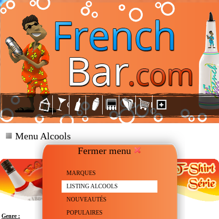
Menu Alcools
Fermer menu
MARQUES
LISTING ALCOOLS
NOUVEAUTÉS
POPULAIRES
Genre :
Liqueur aromatisée à la noix de Coco