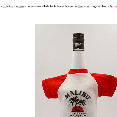
•
Création
innovante
qui propose d'habiller la bouteille avec un
Tee-shirt
rouge et blanc à l'
effig