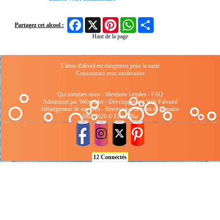
Facebook
X
Pinterest
WhatsApp
Share
Partagez cet alcool :
Haut de la page
L'abus d'alcool est dangereux pour la santé
Consommez avec modération
Qui sommes-nous
-
Mentions Légales
-
FAQ
Administré par Webtender - Développement Web
Faboard
Hébergement de site Web
-
Réservation de nom de domaine
2001/2026 © FrenchBar
12 Connectés