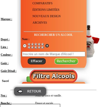
COMPARATIFS
ÉDITIONS LIMITÉES
NOUVEAUX DESIGN
Marque :
ARCHIVES
RECHERCHER UN ALCOOL
Note :
Degré :
24°
Lieu :
États-Unis - Caraïbes - Île de la Barbade
Couleur :
Transparent
Doux
Goût :
Goût Détail :
Sucré
Nez :
Noix de coco et vanille.
Bouche :
Douce et sucrée.