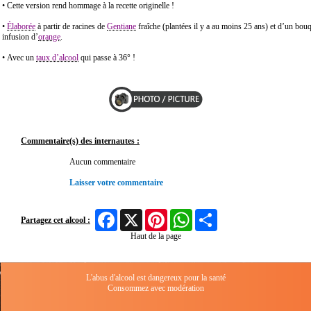
• Cette version rend hommage à la recette originelle !
•
Élaborée
à partir de racines de
Gentiane
fraîche (plantées il y a au moins 25 ans) et d’un bo
infusion d’
orange
.
• Avec un
taux d’alcool
qui passe à 36° !
Commentaire(s) des internautes :
Aucun commentaire
Laisser votre commentaire
Facebook
X
Pinterest
WhatsApp
Share
Partagez cet alcool :
Haut de la page
L'abus d'alcool est dangereux pour la santé
Consommez avec modération