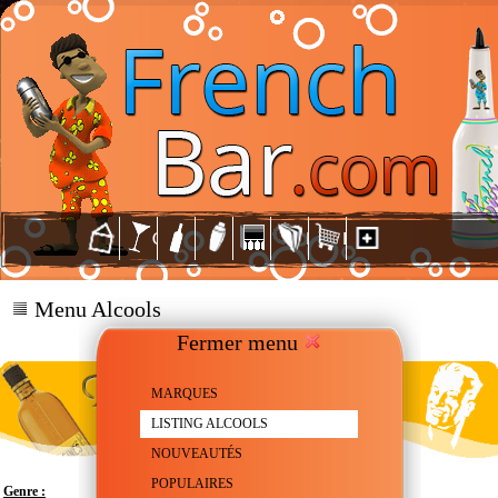
Menu Alcools
Fermer menu
MARQUES
LISTING ALCOOLS
NOUVEAUTÉS
POPULAIRES
Genre :
Apéritif