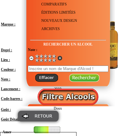
COMPARATIFS
ÉDITIONS LIMITÉES
NOUVEAUX DESIGN
Marque :
ARCHIVES
RECHERCHER UN ALCOOL
Note :
Degré :
36°
Lieu :
France
Couleur :
Note :
En attente de test
Lancement :
2019
Code-barres :
3047100001008
Doux
Goût :
Goût Détail :
Amer