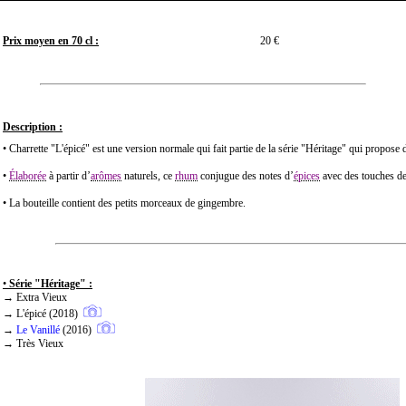
Prix moyen en 70 cl :
20 €
Description :
• Charrette "L'épicé" est une version normale qui fait partie de la série "Héritage" qui propose
•
Élaborée
à partir d’
arômes
naturels, ce
rhum
conjugue des notes d’
épices
avec des touches d
• La bouteille contient des petits morceaux de gingembre.
•
Série "Héritage" :
→ Extra Vieux
→ L'épicé (2018)
→
Le Vanillé
(2016)
→ Très Vieux