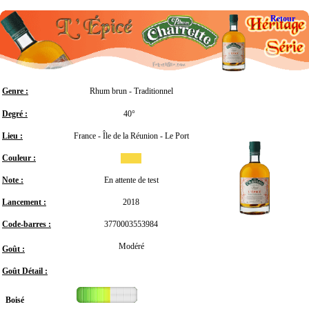
Retour
Genre :
Rhum brun - Traditionnel
Degré :
40°
Lieu :
France - Île de la Réunion - Le Port
Couleur :
Note :
En attente de test
Lancement :
2018
Code-barres :
3770003553984
Modéré
Goût :
Goût Détail :
Boisé