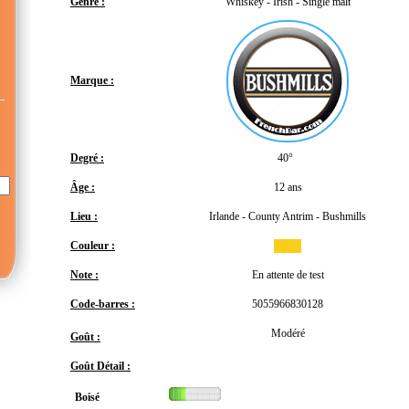
Genre :
Whiskey - Irish - Single malt
Marque :
Degré :
40°
Âge :
12 ans
Lieu :
Irlande - County Antrim - Bushmills
Couleur :
Note :
En attente de test
Code-barres :
5055966830128
Modéré
Goût :
Goût Détail :
Boisé