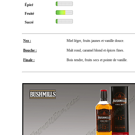
Épicé
Fruité
Sucré
Nez :
Miel léger, fruits jaunes et vanille douce.
Bouche :
Malt rond, caramel blond et épices fines.
Finale :
Bois tendre, fruits secs et pointe de vanille.