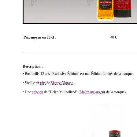
Prix moyen en 70 cl :
40 €
Description :
• Bushmills 12 ans "Exclusive Édition" est une Édition Limitée de la marque.
• Vieillie en
fûts
de
Sherry
Oloroso
.
• Une
création
de "Helen Mulholland" (
Maître mélangeu
r
de la marque).