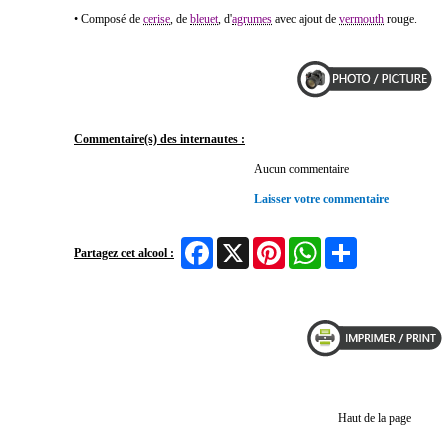
• Composé de
cerise
, de
bleuet
, d'
agrumes
avec ajout de
vermouth
rouge.
Commentaire(s) des internautes :
Aucun commentaire
Laisser votre commentaire
Facebook
X
Pinterest
WhatsApp
Share
Partagez cet alcool :
Haut de la page