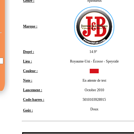
Genre :
Spiritueux
Marque :
Degré :
14.9°
Lieu :
Royaume-Uni - Écosse - Speyside
Couleur :
Note :
En attente de test
Lancement :
Octobre 2010
Code-barres :
5010103928915
Doux
Goût :