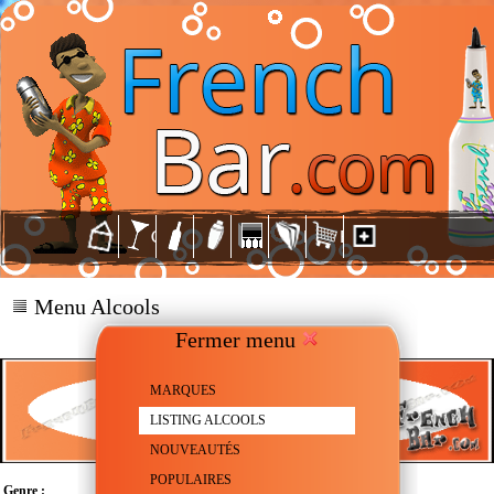
Menu Alcools
Fermer menu
MARQUES
LISTING ALCOOLS
NOUVEAUTÉS
POPULAIRES
Genre :
Scotch Whisky