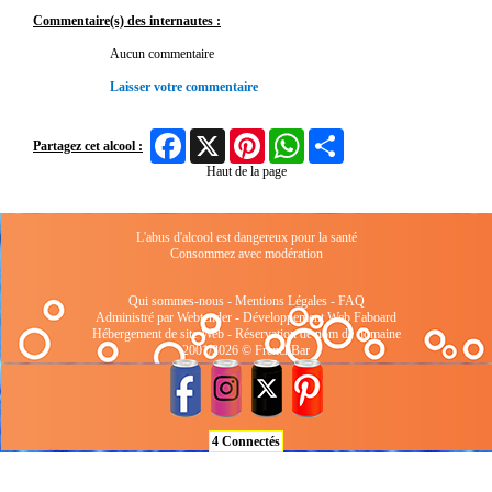
Commentaire(s) des internautes :
Aucun commentaire
Laisser votre commentaire
Facebook
X
Pinterest
WhatsApp
Share
Partagez cet alcool :
Haut de la page
L'abus d'alcool est dangereux pour la santé
Consommez avec modération
Qui sommes-nous
-
Mentions Légales
-
FAQ
Administré par Webtender - Développement Web
Faboard
Hébergement de site Web
-
Réservation de nom de domaine
2001/2026 © FrenchBar
4 Connectés