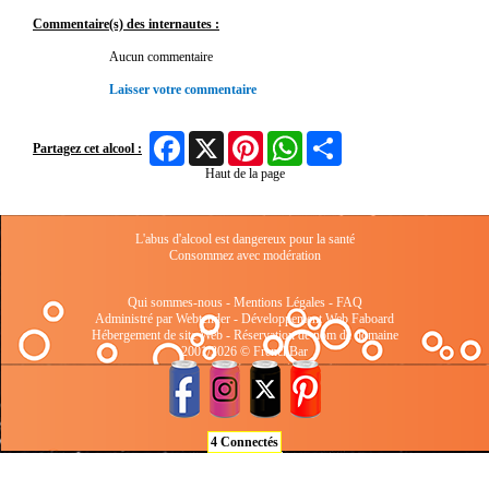
Commentaire(s) des internautes :
Aucun commentaire
Laisser votre commentaire
Facebook
X
Pinterest
WhatsApp
Share
Partagez cet alcool :
Haut de la page
L'abus d'alcool est dangereux pour la santé
Consommez avec modération
Qui sommes-nous
-
Mentions Légales
-
FAQ
Administré par Webtender - Développement Web
Faboard
Hébergement de site Web
-
Réservation de nom de domaine
2001/2026 © FrenchBar
4 Connectés