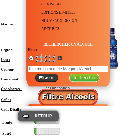
COMPARATIFS
ÉDITIONS LIMITÉES
NOUVEAUX DESIGN
Marque :
ARCHIVES
RECHERCHER UN ALCOOL
Note :
Degré :
37.5°
Lieu :
Géorgie
Couleur :
Transparent
Lancement :
2009
Code-barres :
3011932006920
Modéré
Goût :
Goût Détail :
Fruité
Sucré