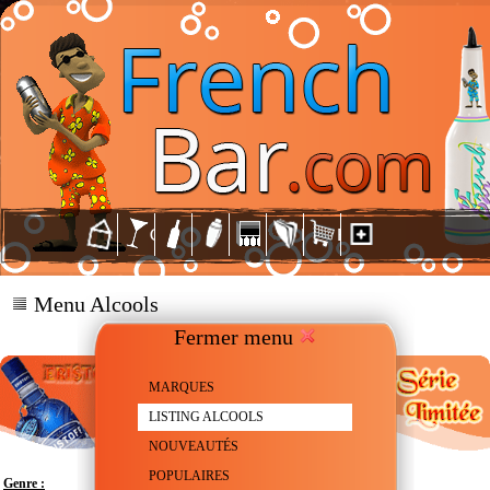
Menu Alcools
Fermer menu
MARQUES
LISTING ALCOOLS
NOUVEAUTÉS
POPULAIRES
Genre :
Vodka