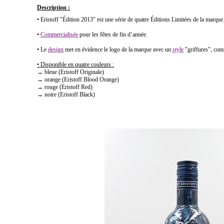
Description :
• Eristoff "Édition 2013" est une série de quatre Éditions Limitées de la marque
•
Commercialisée
pour les fêtes de fin d’année.
• Le
design
met en évidence le logo de la marque avec un
style
"griffures", comm
• Disponible en quatre couleurs :
→ bleue (Eristoff Originale)
→ orange (Eristoff Blood Orange)
→ rouge (Eristoff Red)
→ noire (Eristoff Black)