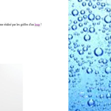
.
e réalisé par les griffes d'un
loup
!