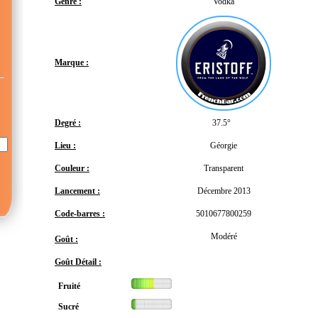
Genre :
Vodka
Marque :
Degré :
37.5°
Lieu :
Géorgie
Couleur :
Transparent
Lancement :
Décembre 2013
Code-barres :
5010677800259
Modéré
Goût :
Goût Détail :
Fruité
Sucré