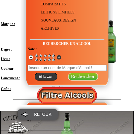
COMPARATIFS
ÉDITIONS LIMITÉES
NOUVEAUX DESIGN
Marque :
ARCHIVES
RECHERCHER UN ALCOOL
Note :
Degré :
40°
Lieu :
Royaume-Uni - Écosse
Couleur :
Lancement :
2000
Modéré
Goût :