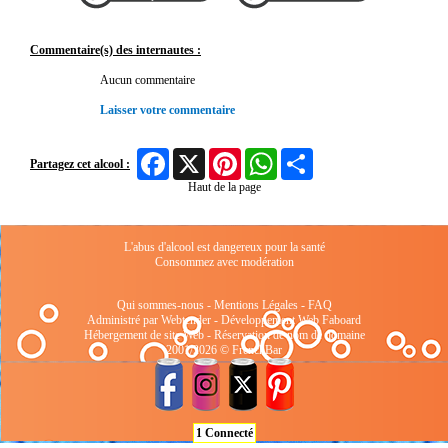
Commentaire(s) des internautes :
Aucun commentaire
Laisser votre commentaire
Facebook
X
Pinterest
WhatsApp
Share
Partagez cet alcool :
Haut de la page
L'abus d'alcool est dangereux pour la santé
Consommez avec modération
Qui sommes-nous
-
Mentions Légales
-
FAQ
Administré par Webtender - Développement Web
Faboard
Hébergement de site Web
-
Réservation de nom de domaine
2001/2026 © FrenchBar
1 Connecté