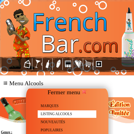
Menu Alcools
Fermer menu
MARQUES
LISTING ALCOOLS
NOUVEAUTÉS
POPULAIRES
Genre :
Scotch Whisky