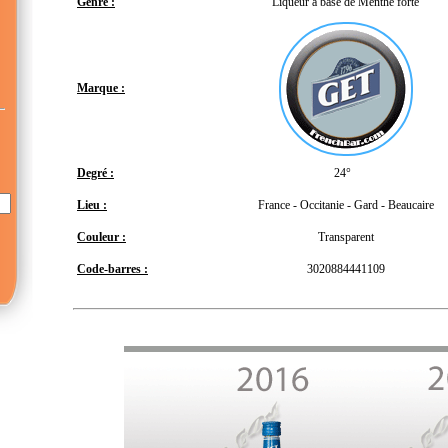
Genre :
Liqueur à base de Menthe forte
Marque :
Degré :
24°
Lieu :
France - Occitanie - Gard - Beaucaire
Couleur :
Transparent
Code-barres :
3020884441109