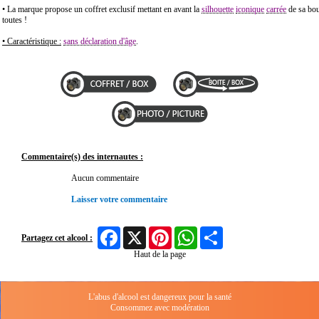
• La marque propose un coffret exclusif mettant en avant la
silhouette
iconique
carrée
de sa bou
toutes !
• Caractéristique :
sans déclaration d'âge
.
Commentaire(s) des internautes :
Aucun commentaire
Laisser votre commentaire
Facebook
X
Pinterest
WhatsApp
Share
Partagez cet alcool :
Haut de la page
L'abus d'alcool est dangereux pour la santé
Consommez avec modération