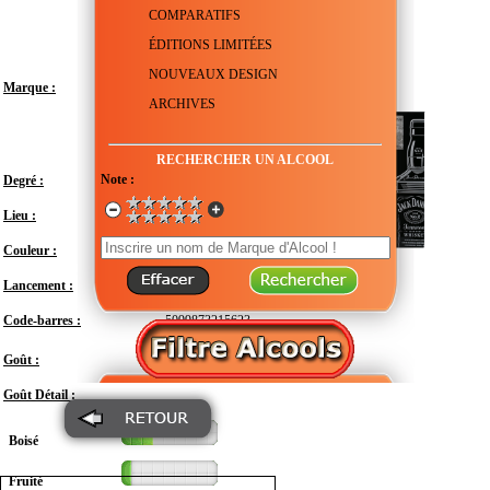
COMPARATIFS
ÉDITIONS LIMITÉES
NOUVEAUX DESIGN
Marque :
ARCHIVES
RECHERCHER UN ALCOOL
Note :
Degré :
40°
Lieu :
États-Unis - Tennessee - Lynchburg
Couleur :
Lancement :
Décembre 2019
Code-barres :
5099873215623
Modéré
Goût :
Goût Détail :
Boisé
Fruité