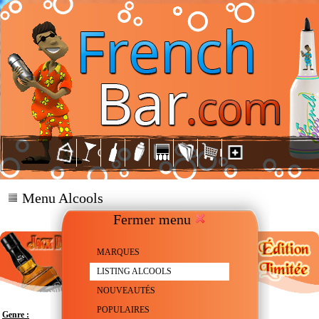
Menu Alcools
Fermer menu
MARQUES
LISTING ALCOOLS
NOUVEAUTÉS
POPULAIRES
Genre :
Whiskey