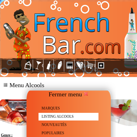
Menu Alcools
Fermer menu
MARQUES
LISTING ALCOOLS
NOUVEAUTÉS
POPULAIRES
Genre :
Vermouth à l'Orange sanguine