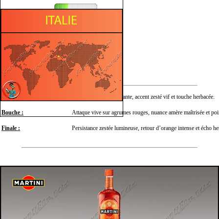
Épicé
Fruité
Herbacé
Sucré
Nez :
Orange sanguine éclatante, accent zesté vif et touche herbacée.
Bouche :
Attaque vive sur agrumes rouges, nuance amère maîtrisée et poi
Finale :
Persistance zestée lumineuse, retour d’orange intense et écho he