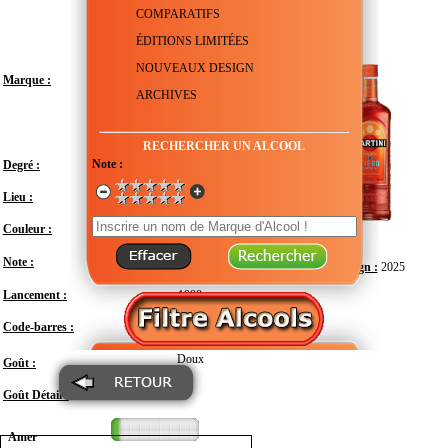
COMPARATIFS
ÉDITIONS LIMITÉES
NOUVEAUX DESIGN
Marque :
ARCHIVES
RECHERCHER UN ALCOOL
Note :
Degré :
14.4°
Lieu :
Italie - Piémont - Turin
Couleur :
Note :
Design :
2025
Lancement :
1998
Code-barres :
7630040400268
Doux
Goût :
Goût Détail :
Amer