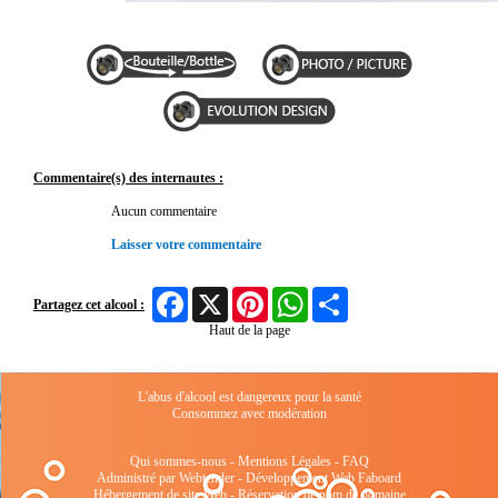
Commentaire(s) des internautes :
Aucun commentaire
Laisser votre commentaire
Facebook
X
Pinterest
WhatsApp
Share
Partagez cet alcool :
Haut de la page
L'abus d'alcool est dangereux pour la santé
Consommez avec modération
Qui sommes-nous
-
Mentions Légales
-
FAQ
Administré par Webtender - Développement Web
Faboard
Hébergement de site Web
-
Réservation de nom de domaine