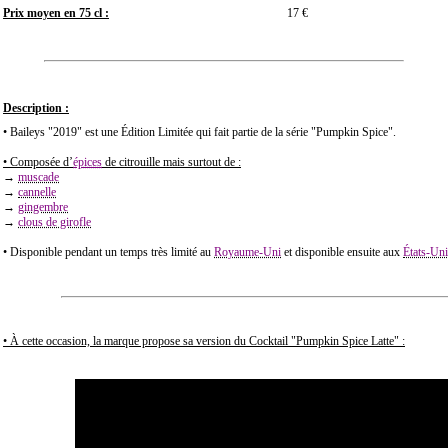
Prix moyen en 75 cl :
17 €
Description :
• Baileys "2019" est une Édition Limitée qui fait partie de la série "Pumpkin Spice".
• Composée d’
épices
de citrouille mais surtout de :
→
muscade
→
cannelle
→
gingembre
→
clous de girofle
• Disponible pendant un temps très limité au
Royaume-Uni
et disponible ensuite aux
États-Uni
•
À cette occasion, la marque propose sa version du Cocktail "Pumpkin Spice Latte" :