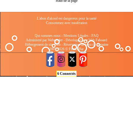
Haut de la page
L'abus d'alcool est dangereux pour la santé
Consommez avec modération
Qui sommes-nous
-
Mentions Légales
-
FAQ
Administré par Webtender - Développement Web
Faboard
Hébergement de site Web
-
Réservation de nom de domaine
2001/2026 © FrenchBar
6 Connectés