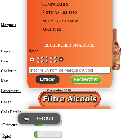
COMPARATIFS
ÉDITIONS LIMITÉES
NOUVEAUX DESIGN
Marque :
ARCHIVES
RECHERCHER UN ALCOOL
Note :
Degré :
17°
Lieu :
Irlande
Couleur :
Note :
En attente de test
Lancement :
Septembre 2019
Doux
Goût :
Goût Détail :
Crémeux
Épicé