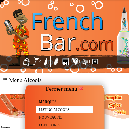
Menu Alcools
Fermer menu
MARQUES
LISTING ALCOOLS
NOUVEAUTÉS
POPULAIRES
Genre :
Crème de Whiskey