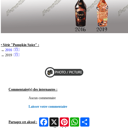
•
Série "Pumpkin Spice" :
→
2016
→ 2019
Commentaire(s) des internautes :
Aucun commentaire
Laisser votre commentaire
Facebook
X
Pinterest
WhatsApp
Share
Partagez cet alcool :