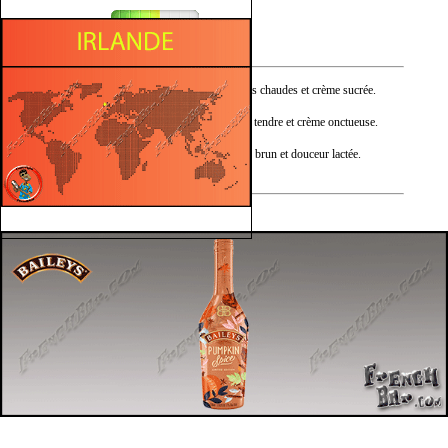
Sucré
Nez :
Citrouille douce, épices chaudes et crème sucrée.
Bouche :
Gâteau épicé, cannelle tendre et crème onctueuse.
Finale :
Muscade légère, sucre brun et douceur lactée.