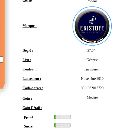
Genre :
Vodka
Marque :
Degré :
37.5°
Lieu :
Géorgie
Couleur :
Transparent
Lancement :
Novembre 2010
Code-barres :
3011932013720
Modéré
Goût :
Goût Détail :
Fruité
Sucré