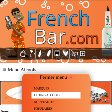
Menu Alcools
Fermer menu
MARQUES
LISTING ALCOOLS
NOUVEAUTÉS
POPULAIRES
Genre :
Vodka