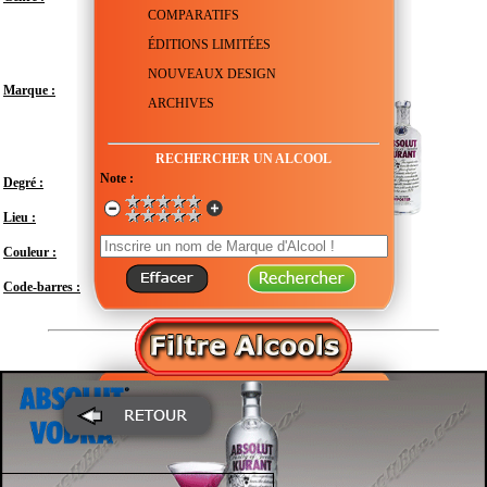
COMPARATIFS
ÉDITIONS LIMITÉES
NOUVEAUX DESIGN
Marque :
ARCHIVES
RECHERCHER UN ALCOOL
Note :
Degré :
40°
Lieu :
Suède - Scanie - Åhus
Couleur :
Transparent
Code-barres :
7312040020706