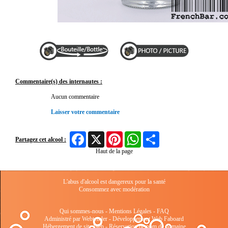
Commentaire(s) des internautes :
Aucun commentaire
Laisser votre commentaire
Facebook
X
Pinterest
WhatsApp
Share
Partagez cet alcool :
Haut de la page
L'abus d'alcool est dangereux pour la santé
Consommez avec modération
Qui sommes-nous
-
Mentions Légales
-
FAQ
Administré par Webtender - Développement Web
Faboard
Hébergement de site Web
-
Réservation de nom de domaine