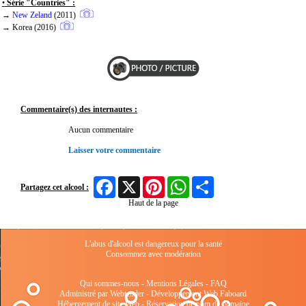
•
Série "Countries" :
→
New Zeland
(2011)
→
Korea
(2016)
Commentaire(s) des internautes :
Aucun commentaire
Laisser votre commentaire
Facebook
X
Pinterest
WhatsApp
Share
Partagez cet alcool :
Haut de la page
L'abus d'alcool est dangereux pour la santé
Consommez avec modération
Qui sommes-nous
-
Mentions Légales
-
FAQ
Administré par Webtender - Développement Web
Faboard
Hébergement de site Web
-
Réservation de nom de domaine