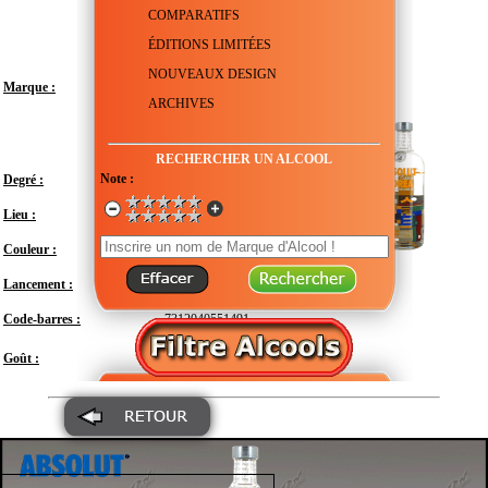
COMPARATIFS
ÉDITIONS LIMITÉES
NOUVEAUX DESIGN
Marque :
ARCHIVES
RECHERCHER UN ALCOOL
Note :
Degré :
40°
Lieu :
Suède - Scanie - Åhus
Couleur :
Transparent
Lancement :
Juin 2016
Code-barres :
7312040551491
Modéré
Goût :