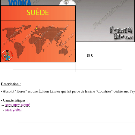
Prix moyen en 75 cl :
19 €
Description :
• Absolut "Korea" est une Édition Limitée qui fait partie de la série "Countries" dédiée aux Pay
• Caractéristiques :
→
sans sucre ajouté
→
sans gluten