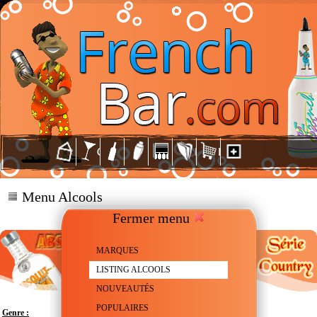
Menu Alcools
Fermer menu
MARQUES
LISTING ALCOOLS
NOUVEAUTÉS
POPULAIRES
Genre :
Vodka