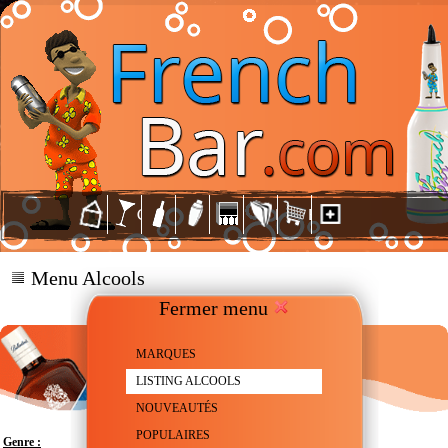
Menu Alcools
Fermer menu
MARQUES
LISTING ALCOOLS
NOUVEAUTÉS
POPULAIRES
Genre :
Scotch Whisky