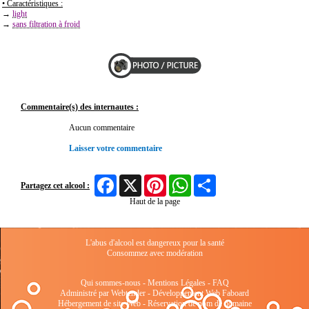
• Caractéristiques :
→
light
→
sans filtration à froid
Commentaire(s) des internautes :
Aucun commentaire
Laisser votre commentaire
Facebook
X
Pinterest
WhatsApp
Share
Partagez cet alcool :
Haut de la page
L'abus d'alcool est dangereux pour la santé
Consommez avec modération
Qui sommes-nous
-
Mentions Légales
-
FAQ
Administré par Webtender - Développement Web
Faboard
Hébergement de site Web
-
Réservation de nom de domaine