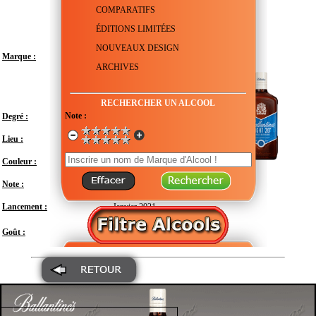
COMPARATIFS
ÉDITIONS LIMITÉES
NOUVEAUX DESIGN
Marque :
ARCHIVES
RECHERCHER UN ALCOOL
Note :
Degré :
20°
Lieu :
Royaume-Uni - Écosse
Couleur :
Note :
En attente de test
Lancement :
Janvier 2021
Doux
Goût :