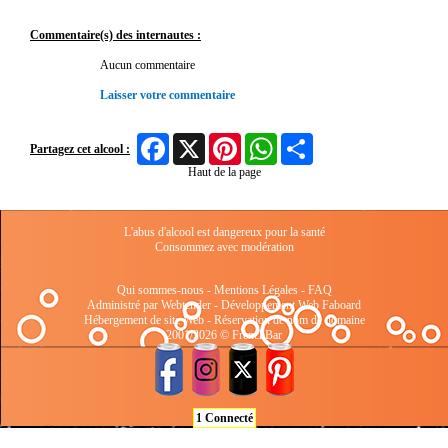
Commentaire(s) des internautes :
Aucun commentaire
Laisser votre commentaire
Facebook
X
Pinterest
WhatsApp
Share
Partagez cet alcool :
Haut de la page
L'abus d'alcool est dangereux pour la santé
Consommez avec modération
Qui sommes-nous
-
Mentions Légales
-
FAQ
Administré par Webtender - Développement Web
Faboard
Hébergement de site Web
-
Réservation de nom de domaine
2001/2026 © FrenchBar
1 Connecté