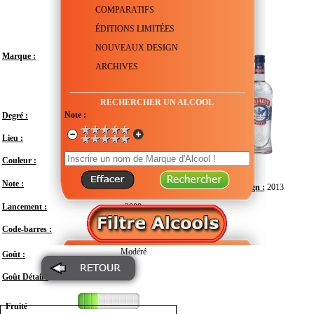
COMPARATIFS
ÉDITIONS LIMITÉES
NOUVEAUX DESIGN
Marque :
ARCHIVES
RECHERCHER UN ALCOOL
Note :
Degré :
37.5°
Lieu :
Russie
Couleur :
Transparent
Note :
Design :
2013
Lancement :
2008
Code-barres :
3147690061007
Modéré
Goût :
Goût Détail :
Fruité