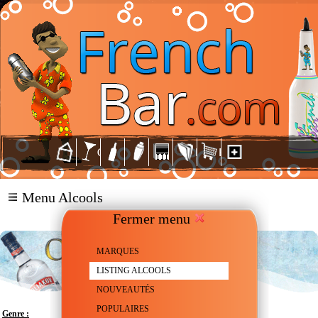
Menu Alcools
Fermer menu
MARQUES
LISTING ALCOOLS
NOUVEAUTÉS
POPULAIRES
Genre :
Vodka