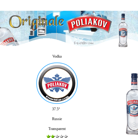
Vodka
37.5°
Russie
Transparent