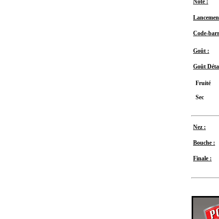
Note :
Lancement
Code-barr
Goût :
Goût Détai
Fruité
Sec
Nez :
Bouche :
Finale :