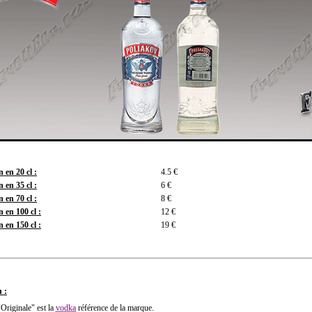
 en 20 cl :
4.5 €
 en 35 cl :
6 €
 en 70 cl :
8 €
 en 100 cl :
12 €
 en 150 cl :
19 €
 :
"Originale" est la
vodka
référence de la marque.