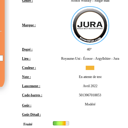
Genre :
Scotch Whisky - Single malt
Marque :
Degré :
40°
Lieu :
Royaume-Uni - Écosse - Argyllshire - Jura
Couleur :
Note :
En attente de test
Lancement :
Avril 2022
Code-barres :
5013967018853
Modéré
Goût :
Goût Détail :
Fruité