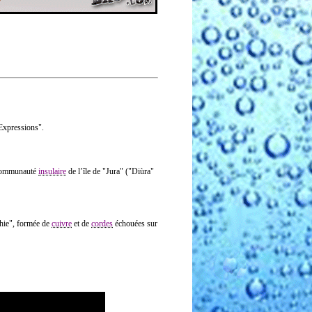
 Expressions".
 communauté
insulaire
de l’île de "Jura" ("Diùra"
hie", formée de
cuivre
et de
cordes
échouées sur