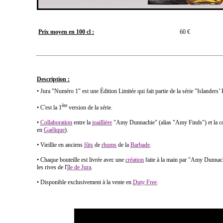
Prix moyen en 100 cl :
60 €
Description :
• Jura "Numéro 1" est une Édition Limitée qui fait partie de la série "Islanders’
ère
• C'est la 1
version de la série.
•
Collaboration
entre la
joaillière
"Amy Dunnachie" (alias "Amy Finds") et la
en
Gaélique
).
• Vieillie en anciens
fûts
de
rhums
de la
Barbade
.
• Chaque bouteille est livrée avec une
création
faite à la main par "Amy Dunnac
les rives de l'
île de Jura
.
• Disponible exclusivement à la vente en
Duty Free
.