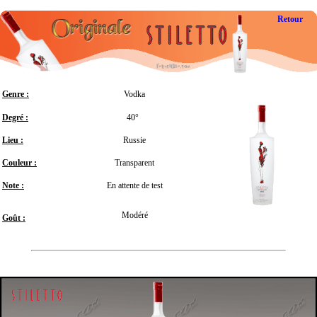
Retour
Genre :
Vodka
Degré :
40°
Lieu :
Russie
Couleur :
Transparent
Note :
En attente de test
Modéré
Goût :