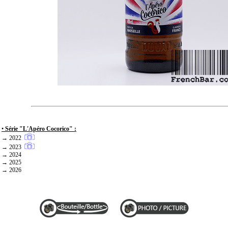
•
Série "L'Apéro Cocorico" :
→ 2022
→ 2023
→ 2024
→ 2025
→ 2026