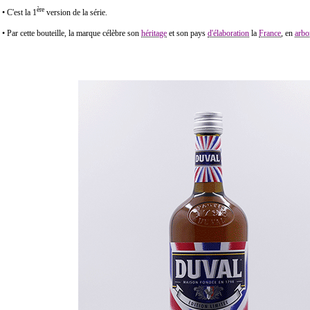
ère
• C'est la 1
version de la série.
• Par cette bouteille, la marque célèbre son
héritage
et son pays
d'élaboration
la
France
, en
arbo