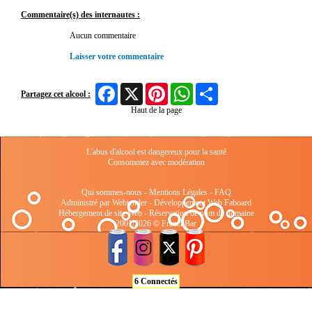
Commentaire(s) des internautes :
Aucun commentaire
Laisser votre commentaire
Facebook
X
Pinterest
WhatsApp
Share
Partagez cet alcool :
Haut de la page
L'abus d'alcool est dangereux pour la santé
Consommez avec modération
Qui sommes-nous
-
Mentions Légales
-
FAQ
Administré par Webtender - Développement Web
Faboard
Hébergement de site Web
-
Réservation de nom de domaine
2001/2026 © FrenchBar
6 Connectés