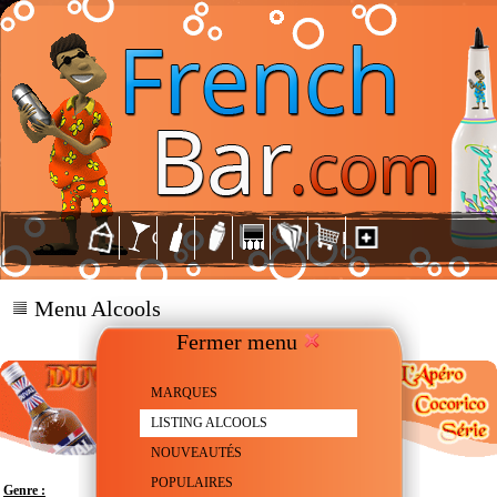
Menu Alcools
Fermer menu
MARQUES
LISTING ALCOOLS
NOUVEAUTÉS
POPULAIRES
Genre :
Pastis