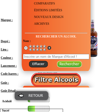
COMPARATIFS
ÉDITIONS LIMITÉES
NOUVEAUX DESIGN
Marque :
ARCHIVES
RECHERCHER UN ALCOOL
Note :
Degré :
45°
France - Provence-Alpes-Côte d'Azur -
Lieu :
Marseille
Couleur :
Lancement :
Août 2022
Code-barres :
3394215961483
Modéré
Goût :
Goût Détail :
Acidulé
Sucré