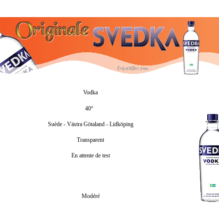
Vodka
40°
Suède - Västra Götaland - Lidköping
Transparent
En attente de test
Modéré