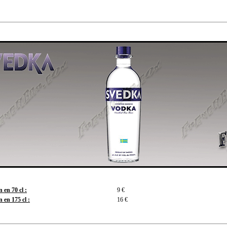
 en 70 cl :
9 €
 en 175 cl :
16 €