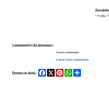
Description
• Svedka "O
Commentaire(s) des internautes :
Aucun commentaire
Laisser votre commentaire
Facebook
X
Pinterest
WhatsApp
Share
Partagez cet alcool :