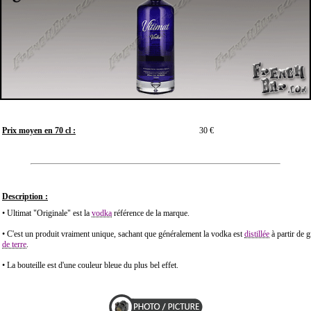
Prix moyen en 70 cl :
30 €
Description :
• Ultimat "Originale" est la
vodka
référence de la marque.
• C'est un produit vraiment unique, sachant que généralement la vodka est
distillée
à partir de 
de terre
.
• La bouteille est d'une couleur bleue du plus bel effet.