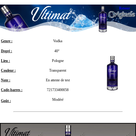
Retour
Genre :
Vodka
Degré :
40°
Lieu :
Pologne
Couleur :
Transparent
Note :
En attente de test
Code-barres :
721733400058
Modéré
Goût :