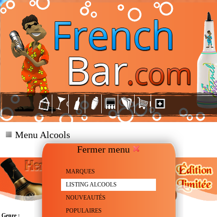
Menu Alcools
Fermer menu
MARQUES
LISTING ALCOOLS
NOUVEAUTÉS
POPULAIRES
Genre :
Cognac X.O