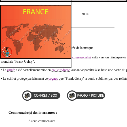
Prix moyen en 75 cl :
200 €
Description :
• Hennessy X.O "Frank Gehry" est une Édition Limitée de la marque.
ème
• Pour marquer son 150
anniversaire, la marque a
commercialisé
cette version réinterprétée 
mondiale "Frank Gehry".
• La
carafe
a été partiellement mise en
couleur dorée
laissant apparaître à sa base une partie du 
• Le coffret protège parfaitement ce
cognac
que "Frank Gehry" a voulu sublimer par des reflets
Commentaire(s) des internautes :
Aucun commentaire