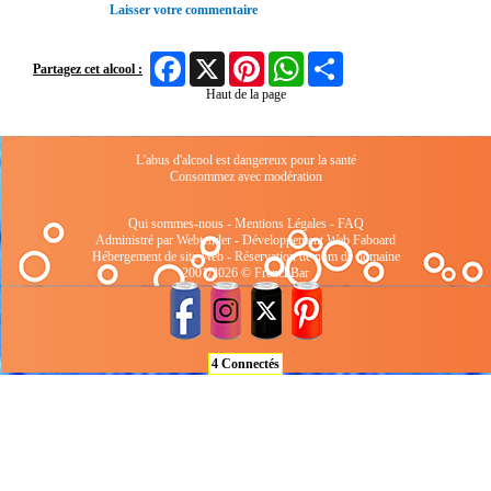
Laisser votre commentaire
Facebook
X
Pinterest
WhatsApp
Share
Partagez cet alcool :
Haut de la page
L'abus d'alcool est dangereux pour la santé
Consommez avec modération
Qui sommes-nous
-
Mentions Légales
-
FAQ
Administré par Webtender - Développement Web
Faboard
Hébergement de site Web
-
Réservation de nom de domaine
2001/2026 © FrenchBar
4 Connectés