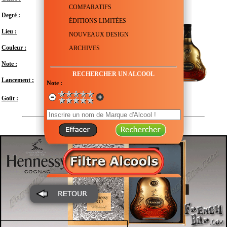
COMPARATIFS
Degré :
40°
ÉDITIONS LIMITÉES
Lieu :
France - Charente - Cognac
NOUVEAUX DESIGN
Couleur :
ARCHIVES
Note :
En attente de test
RECHERCHER UN ALCOOL
Lancement :
Septembre 2020
Note :
Modéré
Goût :