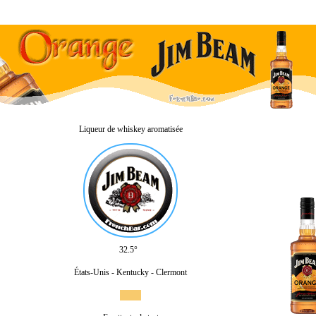
Liqueur de whiskey aromatisée
32.5°
États-Unis - Kentucky - Clermont