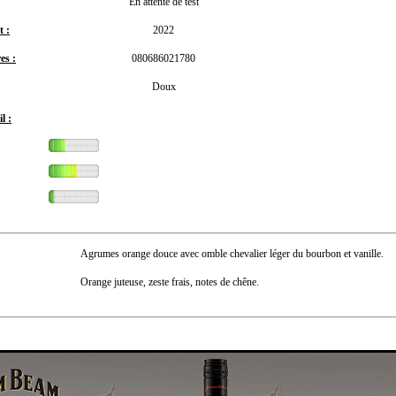
En attente de test
 :
2022
es :
080686021780
Doux
l :
Agrumes orange douce avec omble chevalier léger du bourbon et vanille.
Orange juteuse, zeste frais, notes de chêne.