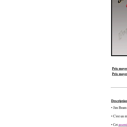
Prix moyen
Prix moyen
Description
• Jim Beam 
• C'est un m
• Cet
assem