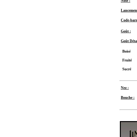
Note :
Lancement
Code-barr
Goût :
Goût Détai
Boisé
Fruité
Sucré
Nez :
Bouche :