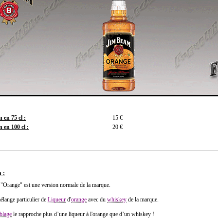
 en 75 cl :
15 €
 en 100 cl :
20 €
 :
"Orange" est une version normale de la marque.
élange particulier de
Liqueur
d'
orange
avec du
whiskey
de la marque.
blage
le rapproche plus d’une liqueur à l'orange que d’un whiskey !