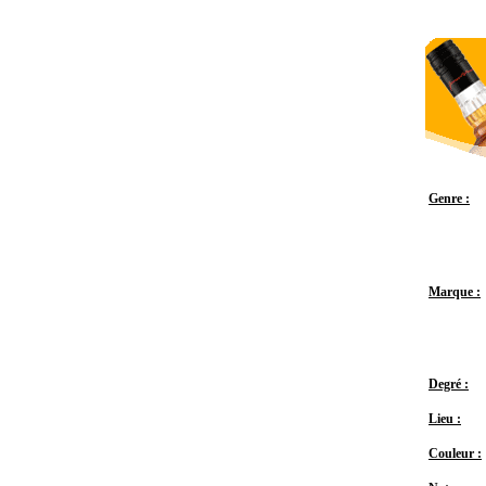
Genre :
Marque :
Degré :
Lieu :
Couleur :