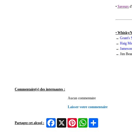
•
Saveurs
d'
•
Whisky/W
→
Grant's
→
Haig Me
→
Jameson
→
Jim Bea
Commentaire(s) des internautes :
Aucun commentaire
Laisser votre commentaire
Facebook
X
Pinterest
WhatsApp
Share
Partagez cet alcool :