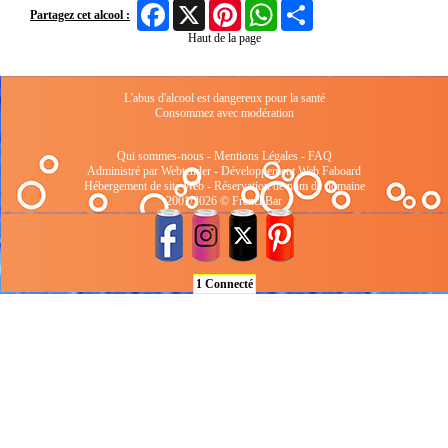
Facebook
X
Pinterest
WhatsApp
Share
Partagez cet alcool :
Haut de la page
L'abus d'alcool est dangereux pour la santé
Consommez avec modération
Qui sommes-nous
-
Mentions Légales
-
FAQ
Administré par Webtender - Développement Web
Faboard
Hébergement de site Web
-
Réservation de nom de domaine
2001/2026 © FrenchBar
1 Connecté