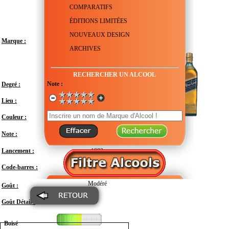
COMPARATIFS
ÉDITIONS LIMITÉES
NOUVEAUX DESIGN
Marque :
ARCHIVES
RECHERCHER UN ALCOOL
Note :
Degré :
43°
Lieu :
Royaume-Uni - Écosse - Kilmarnock
Couleur :
Note :
Lancement :
1992
Code-barres :
5000267115245
Modéré
Goût :
Goût Détail :
Boisé