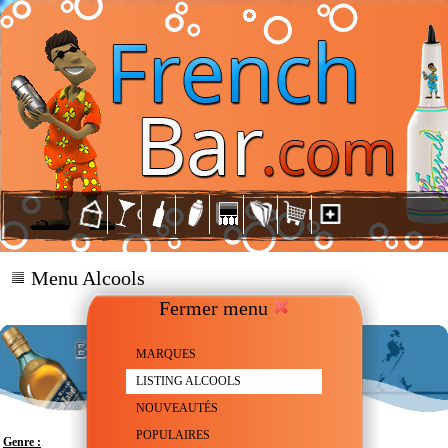
Menu Alcools
Fermer menu
MARQUES
LISTING ALCOOLS
NOUVEAUTÉS
POPULAIRES
Genre :
Scotch Whisky - Blue Label