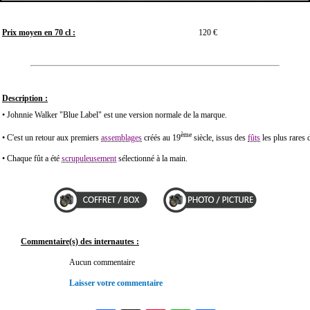
Prix moyen en 70 cl :
120 €
Description :
• Johnnie Walker "Blue Label" est une version normale de la marque.
ème
• C'est un retour aux premiers
assemblages
créés au 19
siècle, issus des
fûts
les plus rares 
• Chaque fût a été
scrupuleusement
sélectionné à la main.
Commentaire(s) des internautes :
Aucun commentaire
Laisser votre commentaire