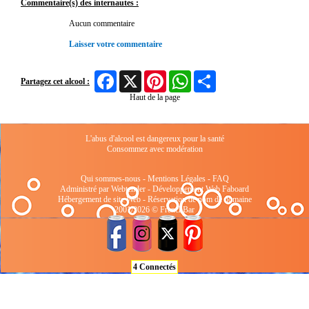
Commentaire(s) des internautes :
Aucun commentaire
Laisser votre commentaire
Facebook
X
Pinterest
WhatsApp
Share
Partagez cet alcool :
Haut de la page
L'abus d'alcool est dangereux pour la santé
Consommez avec modération
Qui sommes-nous
-
Mentions Légales
-
FAQ
Administré par Webtender - Développement Web
Faboard
Hébergement de site Web
-
Réservation de nom de domaine
2001/2026 © FrenchBar
4 Connectés