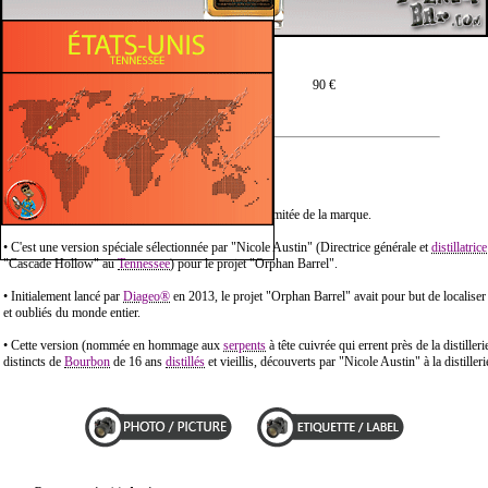
Prix moyen en 75 cl :
90 €
Description :
• Orphan Barrel "Copper Tongue" est une Édition Limitée de la marque.
• C'est une version spéciale sélectionnée par "Nicole Austin" (Directrice générale et
distillatrice
"Cascade Hollow" au
Tennessee
) pour le projet "Orphan Barrel".
• Initialement lancé par
Diageo®
en 2013, le projet "Orphan Barrel" avait pour but de localiser
et oubliés du monde entier.
• Cette version (nommée en hommage aux
serpents
à tête cuivrée qui errent près de la distille
distincts de
Bourbon
de 16 ans
distillés
et vieillis, découverts par "Nicole Austin" à la distill