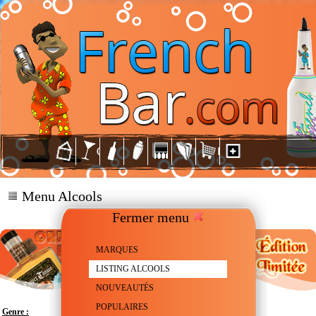
Menu Alcools
Fermer menu
MARQUES
LISTING ALCOOLS
NOUVEAUTÉS
POPULAIRES
Genre :
Whiskey - Bourbon