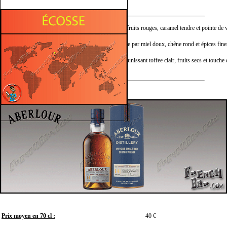
Nez :
Parfum ample mêlant fruits rouges, caramel tendre et pointe de v
Bouche :
Attaque soyeuse portée par miel doux, chêne rond et épices fine
Finale :
Traîne harmonieuse réunissant toffee clair, fruits secs et touche 
Prix moyen en 70 cl :
40 €