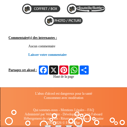
Commentaire(s) des internautes :
Aucun commentaire
Laisser votre commentaire
Facebook
X
Pinterest
WhatsApp
Share
Partagez cet alcool :
Haut de la page
L'abus d'alcool est dangereux pour la santé
Consommez avec modération
Qui sommes-nous
-
Mentions Légales
-
FAQ
Administré par Webtender - Développement Web
Faboard
Hébergement de site Web
-
Réservation de nom de domaine
2001/2026 © FrenchBar