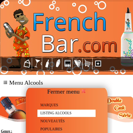
Menu Alcools
Fermer menu
MARQUES
LISTING ALCOOLS
NOUVEAUTÉS
POPULAIRES
Genre :
Scotch Whisky - Single malt