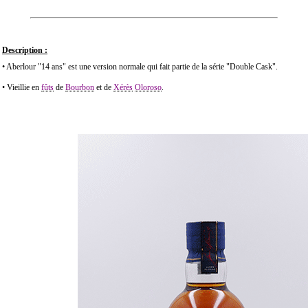
Description :
• Aberlour "14 ans"
est une version normale qui fait partie de la série "Double Cask".
• Vieillie en
fûts
de
Bourbon
et de
Xérès
Oloroso
.