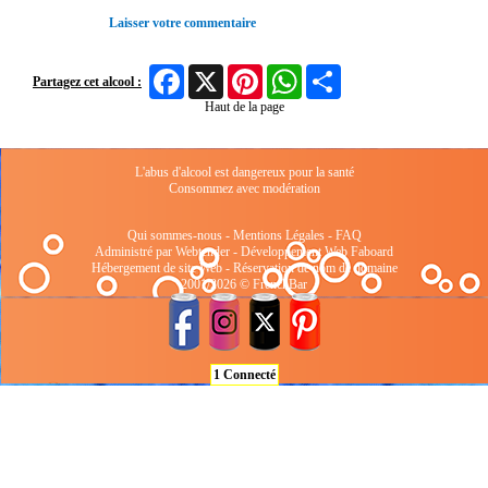
Laisser votre commentaire
Facebook
X
Pinterest
WhatsApp
Share
Partagez cet alcool :
Haut de la page
L'abus d'alcool est dangereux pour la santé
Consommez avec modération
Qui sommes-nous
-
Mentions Légales
-
FAQ
Administré par Webtender - Développement Web
Faboard
Hébergement de site Web
-
Réservation de nom de domaine
2001/2026 © FrenchBar
1 Connecté