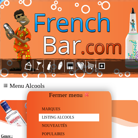
Menu Alcools
Fermer menu
MARQUES
LISTING ALCOOLS
NOUVEAUTÉS
POPULAIRES
Genre :
Gin