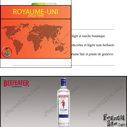
Fruité
Végétal
Nez :
Genièvre doux, citron léger et touche botanique.
Bouche :
Agrumes frais, épices discrètes et légère note herbacée.
Finale :
Notes citronnées, amertume fine et pointe de genièvre.