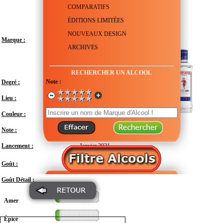
COMPARATIFS
ÉDITIONS LIMITÉES
NOUVEAUX DESIGN
Marque :
ARCHIVES
RECHERCHER UN ALCOOL
Note :
Degré :
20°
Lieu :
Royaume-Uni - Angleterre - Londres
Couleur :
Transparent
Note :
En attente de test
Lancement :
Janvier 2021
Doux
Goût :
Goût Détail :
Amer
Épicé