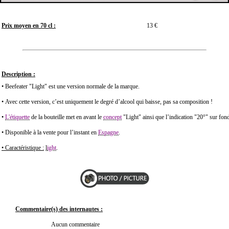
Prix moyen en 70 cl :
13 €
Description :
• Beefeater "Light" est une version normale de la marque.
• Avec cette version, c’est uniquement le degré d’alcool qui baisse, pas sa composition !
•
L'étiquette
de la bouteille met en avant le
concept
"Light" ainsi que l’indication "20°" sur fond
• Disponible à la vente pour l’instant en
Espagne
.
• Caractéristique :
l
ight
.
Commentaire(s) des internautes :
Aucun commentaire