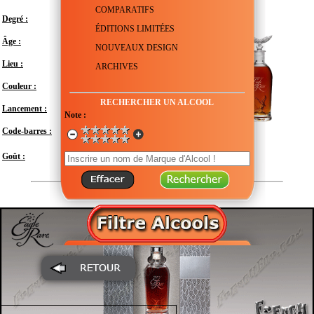
COMPARATIFS
Degré :
45°
ÉDITIONS LIMITÉES
Âge :
20 ans
NOUVEAUX DESIGN
Lieu :
États-Unis - Kentucky
ARCHIVES
Couleur :
RECHERCHER UN ALCOOL
Lancement :
Février 2021
Note :
Code-barres :
088004021443
Modéré
Goût :