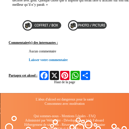
décorée avec goût. Quelque chose que n’importe qui serait fière d’afficher sur son bar.
meilleur qu’il n’y paraît. »
Commentaire(s) des internautes :
Aucun commentaire
Laisser votre commentaire
Facebook
X
Pinterest
WhatsApp
Share
Partagez cet alcool :
Haut de la page
L'abus d'alcool est dangereux pour la santé
Consommez avec modération
Qui sommes-nous
-
Mentions Légales
-
FAQ
Administré par Webtender - Développement Web
Faboard
Hébergement de site Web
-
Réservation de nom de domaine