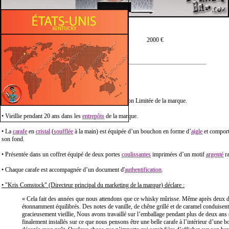
Prix moyen en 75 cl :
2000 €
Description :
• Eagle Rare "Double Eagle Very Rare" est une Édition Limitée de la marque.
• Vieillie pendant 20 ans dans les
entrepôts
de la marque.
• La
carafe
en
cristal
(
soufflée
à la main) est équipée d’un bouchon en forme d’
aigle
et comporte
son fond.
• Présentée dans un coffret équipé de deux portes
coulissantes
imprimées d’un motif
argenté
ra
• Chaque carafe est accompagnée d’un document d'
authentification
.
• "Kris Comstock" (Directeur principal du marketing de la marque) déclare :
« Cela fait des années que nous attendons que ce whisky mûrisse. Même après deux dé
étonnamment équilibrés. Des notes de vanille, de chêne grillé et de caramel conduisen
gracieusement vieillie, Nous avons travaillé sur l’emballage pendant plus de deux an
finalement installés sur ce que nous pensons être une belle carafe à l’intérieur d’une b