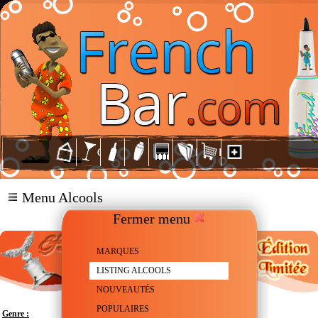
Menu Alcools
Fermer menu
MARQUES
LISTING ALCOOLS
NOUVEAUTÉS
POPULAIRES
Genre :
Whiskey - Straight Bourbon