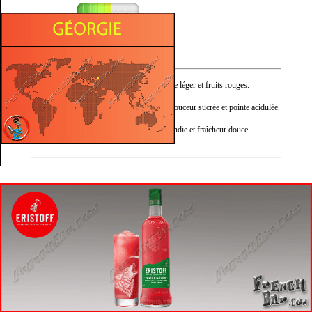
Fruité
Sucré
Nez :
Pastèque fraîche, sucre léger et fruits rouges.
Bouche :
Arôme de pastèque, douceur sucrée et pointe acidulée.
Finale :
Fruits confits, note candie et fraîcheur douce.