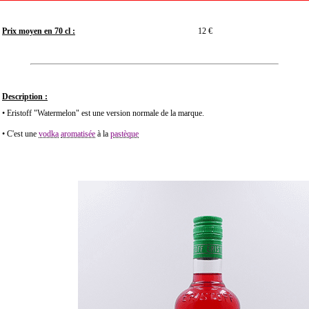
Prix moyen en 70 cl :
12 €
Description :
• Eristoff "Watermelon" est une version normale de la marque.
• C'est une
vodka
aromatisée
à la
pastèque