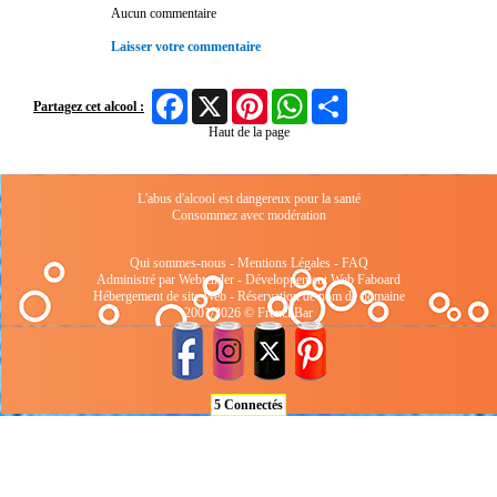
Aucun commentaire
Laisser votre commentaire
Facebook
X
Pinterest
WhatsApp
Share
Partagez cet alcool :
Haut de la page
L'abus d'alcool est dangereux pour la santé
Consommez avec modération
Qui sommes-nous
-
Mentions Légales
-
FAQ
Administré par Webtender - Développement Web
Faboard
Hébergement de site Web
-
Réservation de nom de domaine
2001/2026 © FrenchBar
5 Connectés