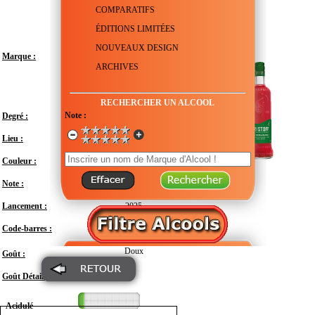
COMPARATIFS
ÉDITIONS LIMITÉES
NOUVEAUX DESIGN
Marque :
ARCHIVES
RECHERCHER UN ALCOOL
Note :
Degré :
18°
Lieu :
Géorgie
Couleur :
Note :
En attente de test
Lancement :
2025
Code-barres :
7610113029527
Doux
Goût :
Goût Détail :
Acidulé