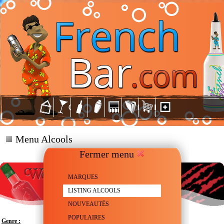
Menu Alcools
Fermer menu
MARQUES
LISTING ALCOOLS
NOUVEAUTÉS
POPULAIRES
Genre :
Vodka aromatisée à la Pastèque