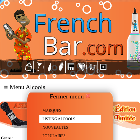
Menu Alcools
Fermer menu
MARQUES
LISTING ALCOOLS
NOUVEAUTÉS
POPULAIRES
Genre :
Rhum