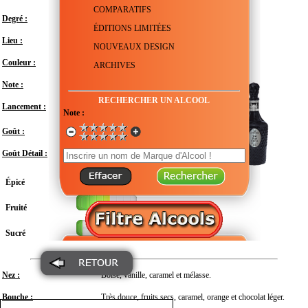
COMPARATIFS
Degré :
42°
ÉDITIONS LIMITÉES
Lieu :
États-Unis - Virgin Island
NOUVEAUX DESIGN
Couleur :
ARCHIVES
Note :
En attente de test
RECHERCHER UN ALCOOL
Lancement :
Date non connue
Note :
Modéré
Goût :
Goût Détail :
Épicé
Fruité
Sucré
Nez :
Boisé, vanille, caramel et mélasse.
Bouche :
Très douce, fruits secs, caramel, orange et chocolat léger.