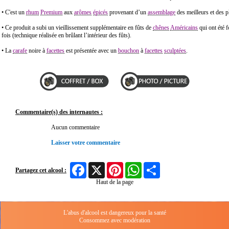
• C'est un
rhum
Premium
aux
arômes
épicés
provenant d’un
assemblage
des meilleurs et des 
• Ce produit a subi un vieillissement supplémentaire en fûts de
chênes
Américains
qui ont été 
fois (technique réalisée en brûlant l’intérieur des fûts).
• La
carafe
noire à
facettes
est présentée avec un
bouchon
à
facettes
sculptées
.
Commentaire(s) des internautes :
Aucun commentaire
Laisser votre commentaire
Facebook
X
Pinterest
WhatsApp
Share
Partagez cet alcool :
Haut de la page
L'abus d'alcool est dangereux pour la santé
Consommez avec modération