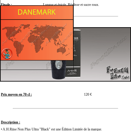
Finale :
Longue et épicée. Réglisse et sucre roux.
Prix moyen en 70 cl :
120 €
Description :
• A.H.Riise Non Plus Ultra "Black" est une Édition Limitée de la marque.