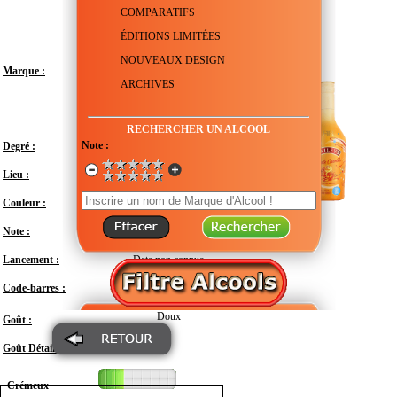
COMPARATIFS
ÉDITIONS LIMITÉES
NOUVEAUX DESIGN
Marque :
ARCHIVES
RECHERCHER UN ALCOOL
Note :
Degré :
17°
Lieu :
Irlande
Couleur :
Note :
En attente de test
Lancement :
Date non connue
Code-barres :
5011013941049
Doux
Goût :
Goût Détail :
Crémeux