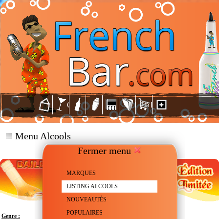
Menu Alcools
Fermer menu
MARQUES
LISTING ALCOOLS
NOUVEAUTÉS
POPULAIRES
Genre :
Liqueur aromatisée à la noix de Coco