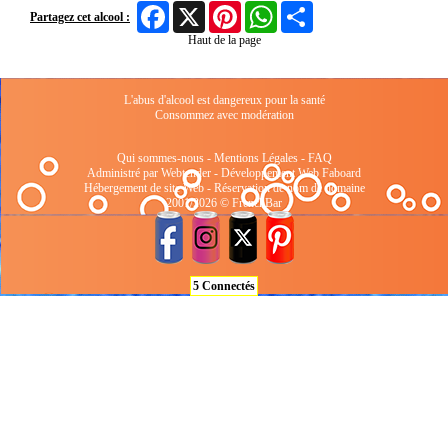
Facebook
X
Pinterest
WhatsApp
Share
Partagez cet alcool :
Haut de la page
L'abus d'alcool est dangereux pour la santé
Consommez avec modération
Qui sommes-nous
-
Mentions Légales
-
FAQ
Administré par Webtender - Développement Web
Faboard
Hébergement de site Web
-
Réservation de nom de domaine
2001/2026 © FrenchBar
5 Connectés