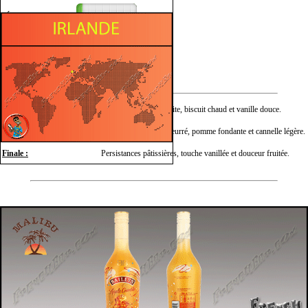
Épicé
Fruité
Sucré
Nez :
Arômes de pomme cuite, biscuit chaud et vanille douce.
Bouche :
Saveurs de crumble beurré, pomme fondante et cannelle légère.
Finale :
Persistances pâtissières, touche vanillée et douceur fruitée.