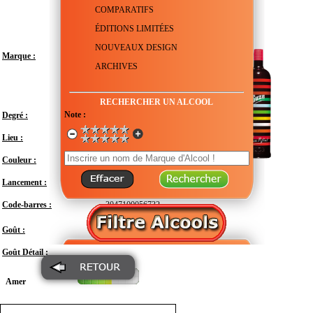
COMPARATIFS
ÉDITIONS LIMITÉES
NOUVEAUX DESIGN
Marque :
ARCHIVES
RECHERCHER UN ALCOOL
Note :
Degré :
15°
Lieu :
France
Couleur :
Lancement :
Septembre 2004
Code-barres :
3047100056732
Doux
Goût :
Goût Détail :
Amer