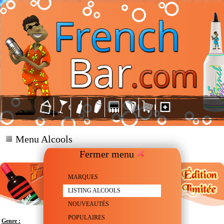
Menu Alcools
Fermer menu
MARQUES
LISTING ALCOOLS
NOUVEAUTÉS
POPULAIRES
Genre :
Apéritif