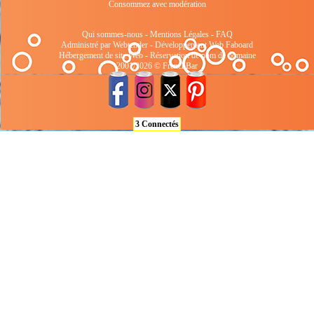
Consommez avec modération
Qui sommes-nous
-
Mentions Légales
-
FAQ
Administré par Webtender - Développement Web
Faboard
Hébergement de site Web
-
Réservation de nom de domaine
2001/2026 © FrenchBar
3 Connectés