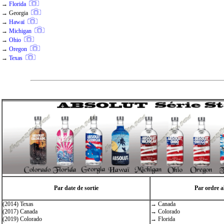
→
Florida
→
Georgia
→
Hawaï
→
Michigan
→
Ohio
→
Oregon
→
Texas
Par date de sortie
Par ordre a
(2014) Texas
→ Canada
(2017) Canada
→ Colorado
(2019) Colorado
→ Florida