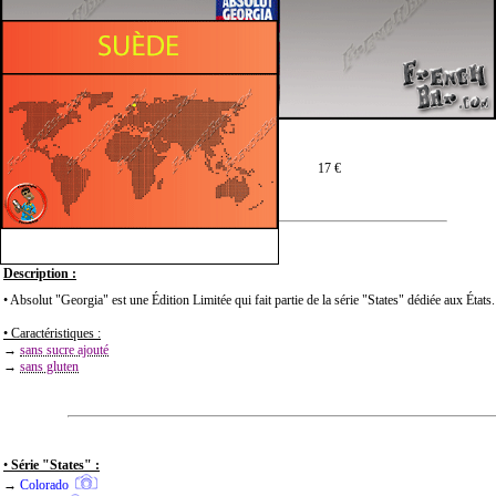
Prix moyen en 75 cl :
17 €
Description :
• Absolut "Georgia" est une Édition Limitée qui fait partie de la série "States" dédiée aux États.
• Caractéristiques :
→
sans sucre ajouté
→
sans gluten
•
Série "States" :
→
Colorado