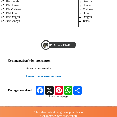
(2019) Florida
→ Georgia
(2019) Hawai
→ Hawai
(2019) Michigan
→ Michigan
(2019) Ohio
→ Ohio
(2019) Oregon
→ Oregon
(2020) Georgia
→ Texas
Commentaire(s) des internautes :
Aucun commentaire
Laisser votre commentaire
Facebook
X
Pinterest
WhatsApp
Share
Partagez cet alcool :
Haut de la page
L'abus d'alcool est dangereux pour la santé
Consommez avec modération