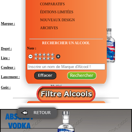
COMPARATIFS
ÉDITIONS LIMITÉES
NOUVEAUX DESIGN
Marque :
ARCHIVES
RECHERCHER UN ALCOOL
Note :
Degré :
40°
Lieu :
Suède - Scanie - Åhus
Couleur :
Transparent
Lancement :
2020
Modéré
Goût :