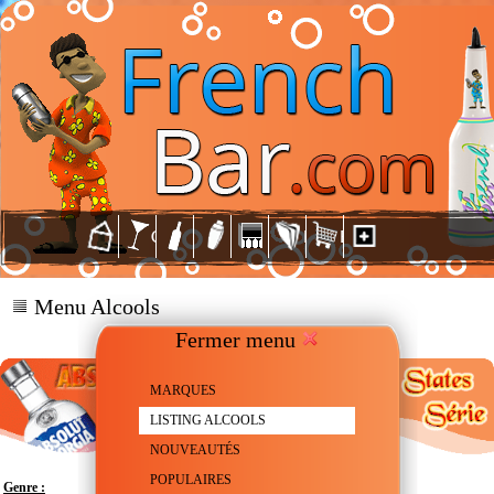
Menu Alcools
Fermer menu
MARQUES
LISTING ALCOOLS
NOUVEAUTÉS
POPULAIRES
Genre :
Vodka