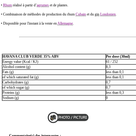
•
Rhum
réalisé à partir d’
agrumes
et de plantes.
• Combinaison de méthodes de production du rhum
Cubain
et du
gin
Londonien
.
• Disponible pour l'instant à la vente en
Allemagne
.
HAVANA CLUB VERDE 35% ABV
Per dose (30ml)
Energy value (Kcal / KJ)
61 / 252
Alcohol content (g)
8,3
Fats (g)
less than 0,1
of which saturated fat (g)
less than 0,1
Carbohydrates (g)
0,7
of which sugar (g)
0,7
Proteins (g)
less than 0,3
Sodium (g)
0
Commentaire(s) des internautes :