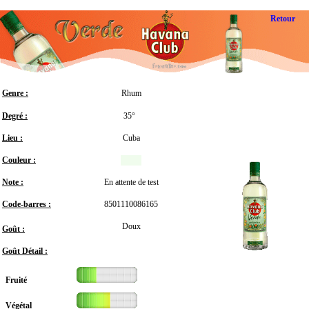
Retour
Genre :
Rhum
Degré :
35°
Lieu :
Cuba
Couleur :
Note :
En attente de test
Code-barres :
8501110086165
Doux
Goût :
Goût Détail :
Fruité
Végétal