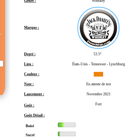
Genre :
Whiskey
Marque :
Degré :
53.5°
Lieu :
États-Unis - Tennessee - Lynchburg
Couleur :
Note :
En attente de test
Lancement :
Novembre 2021
Fort
Goût :
Goût Détail :
Boisé
Sucré