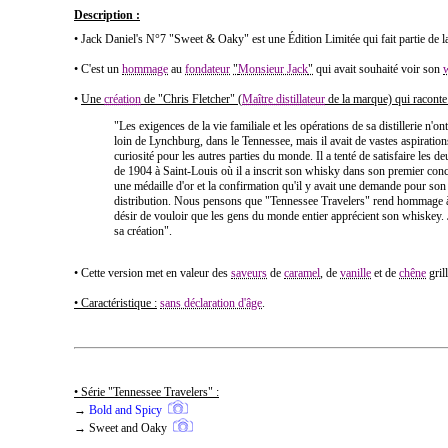
Description :
• Jack Daniel's N°7 "Sweet & Oaky" est une Édition Limitée qui fait partie de l
• C'est un
hommage
au
fondateur
"
Monsieur Jack
"
qui
avait souhaité
voir son
•
Une
création
de
"Chris Fletcher"
(
Maître distillateur
de la marque) qui raconte
"Les exigences de la vie familiale et les opérations de sa distillerie n'o
loin de Lynchburg, dans le Tennessee, mais il avait de vastes aspirati
curiosité pour les autres parties du monde. Il a tenté de satisfaire les de
de 1904 à Saint-Louis où il a inscrit son whisky dans son premier concou
une médaille d'or et la confirmation qu'il y avait une demande pour son
distribution. Nous pensons que "Tennessee Travelers" rend hommage à 
désir de vouloir que les gens du monde entier apprécient son whiskey. 
sa création".
• Cette version met en valeur des
saveurs
de
caramel
, de
vanille
et de
chêne
grill
• Caractéristique :
sans déclaration d'âge
.
• Série "Tennessee Travelers" :
→
Bold and Spicy
→ Sweet and Oaky