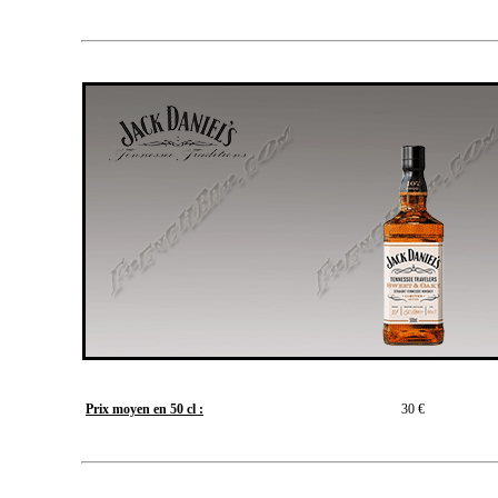
Prix moyen en 50 cl :
30 €