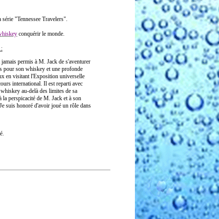
a série "Tennessee Travelers".
whiskey
conquérir le monde.
 :
nt jamais permis à M. Jack de s'aventurer
ons pour son whiskey et une profonde
ux en visitant l'Exposition universelle
rs international. Il est reparti avec
 whiskey au-delà des limites de sa
la perspicacité de M. Jack et à son
Je suis honoré d'avoir joué un rôle dans
é.