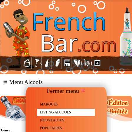
Menu Alcools
Fermer menu
MARQUES
LISTING ALCOOLS
NOUVEAUTÉS
POPULAIRES
Genre :
Vodka