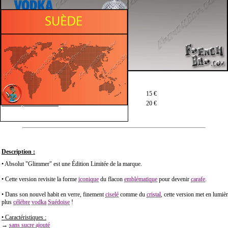
Prix moyen en 70 cl :
15 €
Prix moyen en 100 cl :
20 €
Description :
• Absolut "Glimmer" est une Édition Limitée de la marque.
• Cette version revisite la forme
iconique
du flacon
emblématique
pour devenir
carafe
.
• Dans son nouvel habit en verre, finement
ciselé
comme du
cristal
, cette version met en lumiè
plus
célèbre
vodka
Suédoise
!
• Caractéristiques :
→
sans sucre ajouté