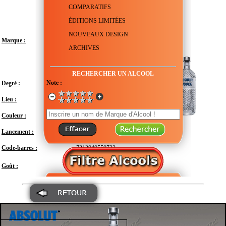
COMPARATIFS
ÉDITIONS LIMITÉES
NOUVEAUX DESIGN
Marque :
ARCHIVES
RECHERCHER UN ALCOOL
Note :
Degré :
40°
Lieu :
Suède - Scanie - Åhus
Couleur :
Transparent
Lancement :
Novembre 2010
Code-barres :
7312040550722
Modéré
Goût :