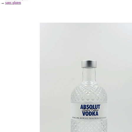
→
sans gluten