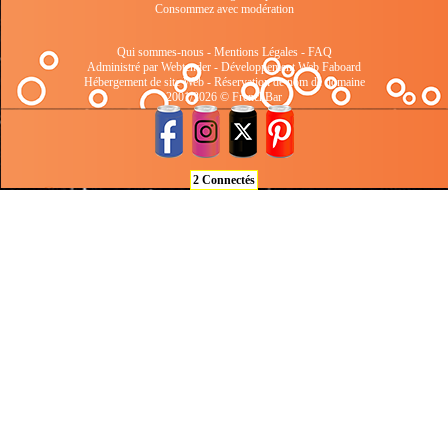
Consommez avec modération
Qui sommes-nous
-
Mentions Légales
-
FAQ
Administré par Webtender - Développement Web
Faboard
Hébergement de site Web
-
Réservation de nom de domaine
2001/2026 © FrenchBar
2 Connectés