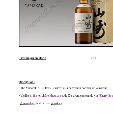
Prix moyen en 70 cl :
70 €
Description :
• The Yamazaki "Distiller's Reserve" est une version normale de la marque.
• Vieillie en
fûts
en
chêne
Mizunara
et de fûts ayant contenu du
vin
(
Sherry
Esp
•
Assemblage
de différents
whiskies
.