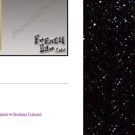
agnol
ou
Bordeaux
Français
).