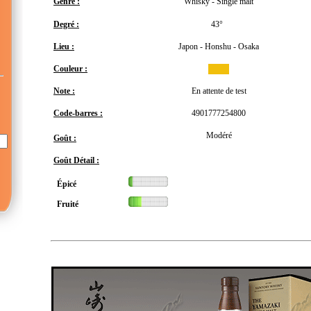
Genre :
Whisky - Single malt
Degré :
43°
Lieu :
Japon - Honshu - Osaka
Couleur :
Note :
En attente de test
Code-barres :
4901777254800
Modéré
Goût :
Goût Détail :
Épicé
Fruité