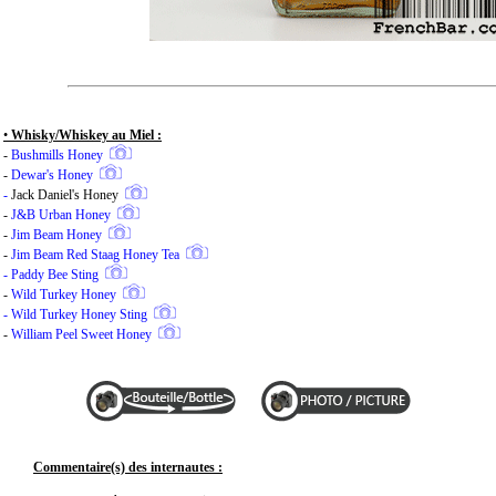
•
Whisky/Whiskey au Miel :
-
Bushmills Honey
-
Dewar's Honey
-
Jack Daniel's Honey
-
J&B Urban Honey
-
Jim Beam Honey
-
Jim Beam Red Staag Honey Tea
-
Paddy Bee Sting
-
Wild Turkey Honey
-
Wild Turkey Honey Sting
-
William Peel Sweet Honey
Commentaire(s) des internautes :