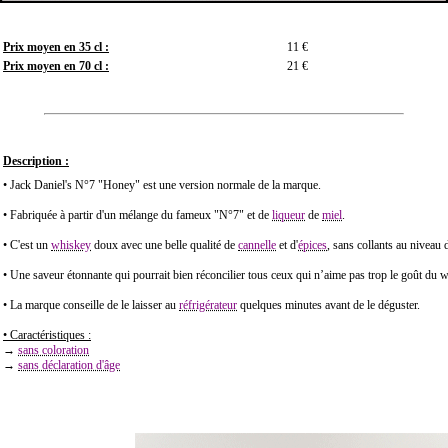
Prix moyen en 35 cl :
11 €
Prix moyen en 70 cl :
21 €
Description :
• Jack Daniel's N°7 "Honey" est une version normale de la marque.
• Fabriquée à partir d'un mélange du fameux "N°7" et de
liqueur
de
miel
.
• C'est un
whiskey
doux avec une belle qualité de
cannelle
et d'
épices
, sans collants au niveau 
• Une saveur étonnante qui pourrait bien réconcilier tous ceux qui n’aime pas trop le goût du 
• La marque conseille de le laisser au
réfrigérateur
quelques minutes avant de le déguster.
• Caractéristiques :
→
sans coloration
→
sans déclaration d'âge