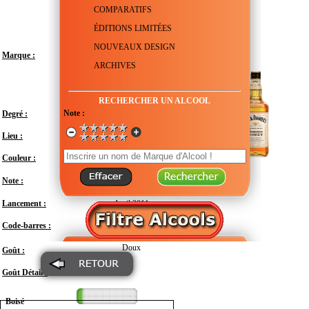
COMPARATIFS
ÉDITIONS LIMITÉES
NOUVEAUX DESIGN
Marque :
ARCHIVES
RECHERCHER UN ALCOOL
Note :
Degré :
35°
Lieu :
États-Unis - Tennessee - Lynchburg
Couleur :
Note :
Lancement :
Avril 2011
Code-barres :
5099873001370
Doux
Goût :
Goût Détail :
Boisé