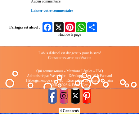
Aucun commentaire
Laisser votre commentaire
Facebook
X
Pinterest
WhatsApp
Share
Partagez cet alcool :
Haut de la page
L'abus d'alcool est dangereux pour la santé
Consommez avec modération
Qui sommes-nous
-
Mentions Légales
-
FAQ
Administré par Webtender - Développement Web
Faboard
Hébergement de site Web
-
Réservation de nom de domaine
2001/2026 © FrenchBar
4 Connectés