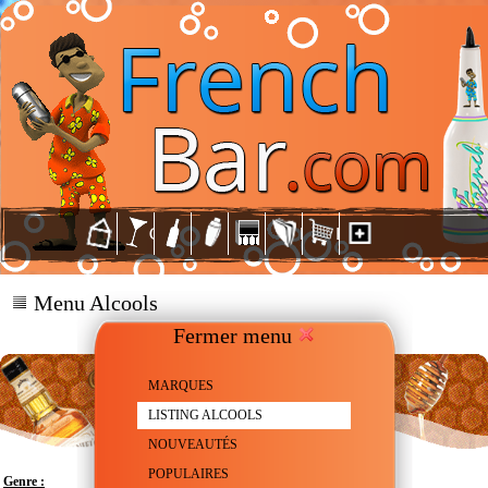
Menu Alcools
Fermer menu
MARQUES
LISTING ALCOOLS
NOUVEAUTÉS
POPULAIRES
Genre :
Spiritueux aromatisé au Miel