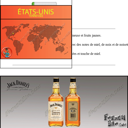
Épicé
Mielleux
Nez :
Miel doux, vanille crémeuse et fruits jaunes.
Bouche :
Moelleuse et douce, avec des notes de miel, de noix et de noisett
Finale :
Sucre brun, notes boisées et touche de miel.