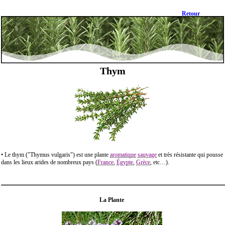
Retour
Thym
• Le thym ("Thymus vulgaris") est une plante
aromatique
sauvage
et très résistante qui pousse
dans les lieux arides de nombreux pays (
France
,
Égypte
,
Grèce
, etc…).
La Plante