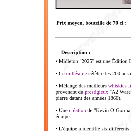
Prix moyen, bouteille de 70 cl :
Description :
• Midleton "2025" est une Édition Li
• Ce
millésime
célèbre les 200 ans 
• Mélange des meilleurs
whiskies
I
provenant du
prestigieux
"A2 Ware
pierre datant des années 1860).
• Une
création
de "Kevin O’Gorman" 
équipe.
• L’équipe a identifié six différents