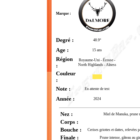
Marque :
Degré :
48.9°
Age :
15 ans
Région
Royaume-Uni - Écosse -
:
North Highlands - Alness
Couleur
:
Note :
En attente de test
Année :
2024
Nez :
Miel de Manuka, prune no
Corps :
Bouche :
Cerises griottes et dattes, relevées 
Finale :
Prune intense, gâteau au gi