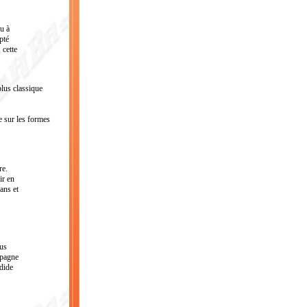
nu à
pté
 cette
lus classique
te sur les formes
re.
ir en
ans et
lus
mpagne
ndide