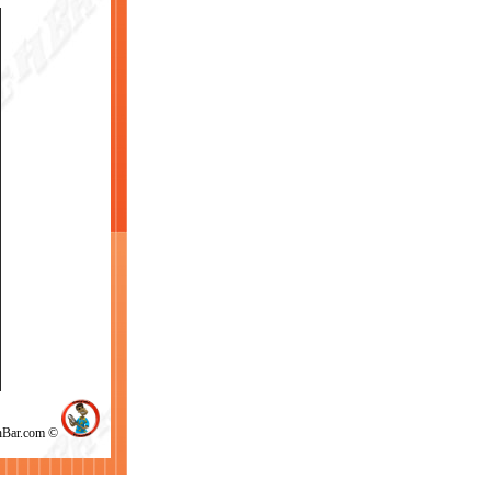
chBar.com ©