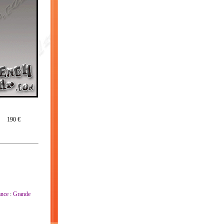
190 €
ance
:
Grande