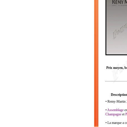
Prix moyen, bou
Description
• Remy-Martin X
•
Assemblage
ex
Champagne
et
P
• La marque a co