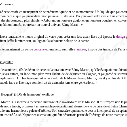
" raconte :
créé cette carafe en m'inspirant de ce précieux liquide et de sa mécanique. Un liquide que j'ai con
 mon père et que j'ai puisé dans mon passé au fil des ans. J'ai joué avec cette idée et finalement o
 dessin beaucoup plus simple. » Arborant un nouveau goulot et un nouveau bouchon en cuivre,
en édition limitée, ouvre sur un nouvel univers Rémy Martin. »
tiste a retravaillé le moule original du verre pour créer une face avant lisse qui épouse le
design
p
iant l'effet luminescent, soulignant la silhouette solaire de la carafe.
sente maintenant un centre
concave
et lumineux aux reflets
ambrés
, inspiré des travaux de l’artis
" ajoute :
eu le sentiment, dès le début de cette collaboration avec Rémy Martin, qu'elle évoquait mon histoi
 j'étais enfant, en Inde, mon père avait l'habitude de déguster du Cognac, et j'ai gardé ce souven
explique-t-il. Un héritage qui fait écho à celui de la Maison Rémy Martin, née il y a plus de 300 
savoir-faire et l'héritage sont le fruit de transmissions entre générations. »
e Hecquet" (PDG de la marque) explique :
Martin XO incarne à merveille l'héritage et le savoir-faire de la Maison. Il est l'expression la p
 de notre terroir, proposant un assemblage exceptionnel d'eaux-de-vie de Grande et Petite Cha
oile une harmonieuse palette d'arômes. Son caractère opulent et le dessin intemporel de sa sple
ont inspiré Anish Kapoor et sa création, qui fait désormais partie de l'héritage de notre marque. »