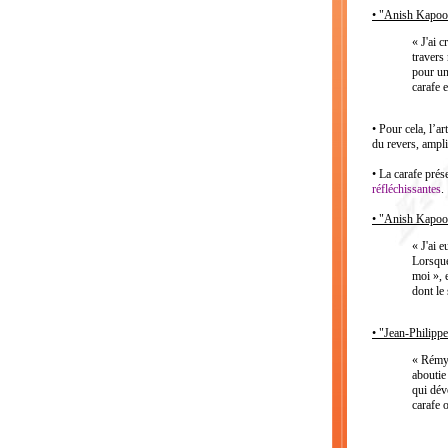
• "Anish Kapoor
« J'ai 
travers
pour un
carafe 
• Pour cela, l’ar
du revers, amplif
• La carafe pré
réfléchissantes
.
• "Anish Kapoor
« J'ai 
Lorsque
moi », 
dont le 
• "Jean-Philipp
« Rémy 
aboutie
qui dév
carafe 