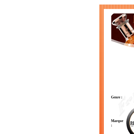
Genre :
Marque
: