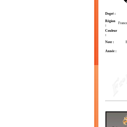
Degré :
Région
France
:
Couleur
:
Note :
E
Année :