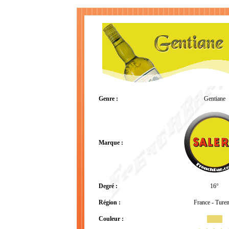
Genre :
Gentiane
Marque :
Degré :
16°
Région :
France - Ture
Couleur :