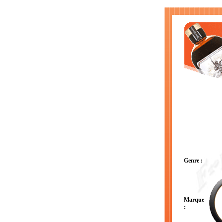
Genre :
Marque
: