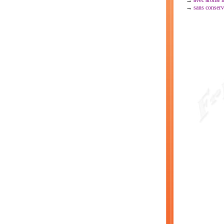
→
avec arôme n
→
sans conserv