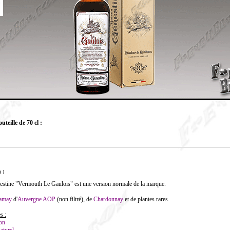
teille de 70 cl :
 :
énestine "Vermouth Le Gaulois" est une version normale de la marque.
amay
d'
Auvergne
AOP
(non filtré), de
Chardonnay
et de plantes rares.
s :
ion