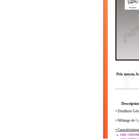
Prix moyen, bou
Description
• Distillerie G
• Mélange de
G
• Caractéristique
→
sans colorat