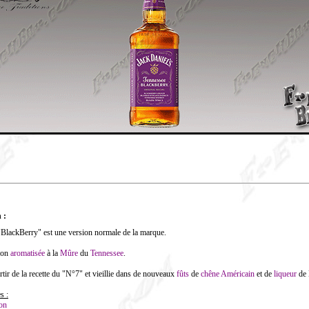
 :
 "BlackBerry" est une version normale de la marque.
sion
aromatisée
à la
Mûre
du
Tennessee
.
rtir de la recette du "N°7" et vieillie dans de nouveaux
fûts
de
chêne
Américain
et de
liqueur
de
s :
ion