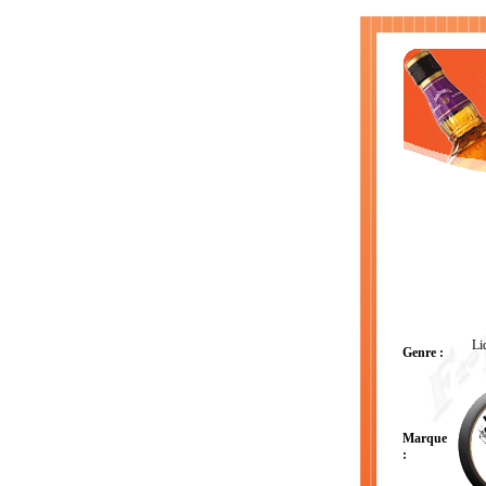
Li
Genre :
Marque
: