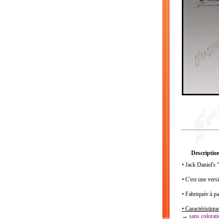
Description
• Jack Daniel's
• C'est une ver
• Fabriquée à pa
• Caractéristique
→
sans colorat