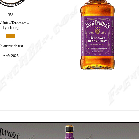
35°
s-Unis - Tennessee -
Lynchburg
n attente de test
Août 2025