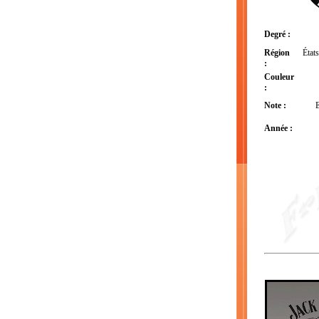
Degré :
Région
État
:
Couleur
:
Note :
E
Année :