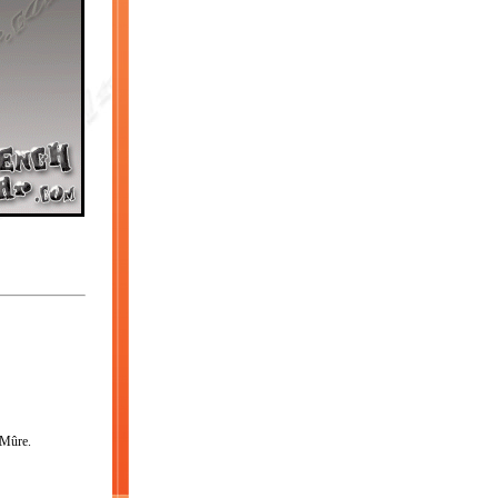
Mûre
.