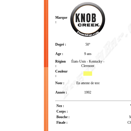
Marque
:
Degré :
50°
Age :
9 ans
Région
États-Unis - Kentucky -
:
Clermont
Couleur
:
Note :
En attente de test
Année :
1992
Nez :
Corps :
Bouche :
M
Finale :
Ch